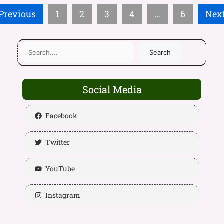
Previous
1
2
3
4
…
6
Nex
Search
Social Media
Facebook
Twitter
YouTube
Instagram