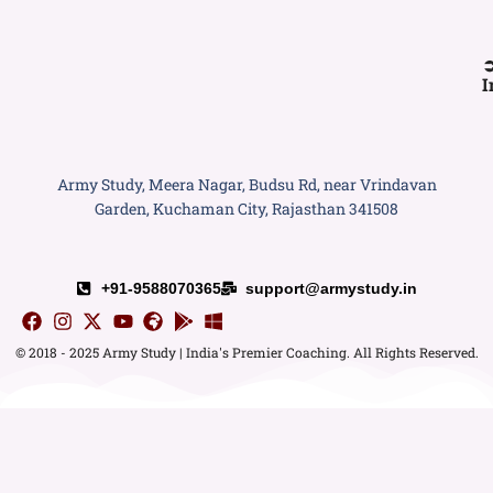
I
Army Study, Meera Nagar, Budsu Rd, near Vrindavan
Garden, Kuchaman City, Rajasthan 341508
+91-9588070365
support@armystudy.in
© 2018 - 2025 Army Study | India's Premier Coaching. All Rights Reserved.