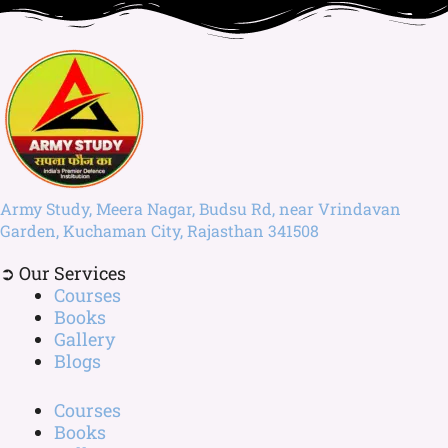
Army Study, Meera Nagar, Budsu Rd, near Vrindavan
Garden, Kuchaman City, Rajasthan 341508
➲ Our Services
Courses
Books
Gallery
Blogs
Courses
Books