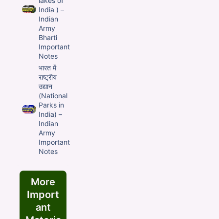
lakes of
India ) –
Indian
Army
Bharti
Important
Notes
भारत में
राष्ट्रीय
उद्यान
(National
Parks in
India) –
Indian
Army
Important
Notes
More
Import
ant