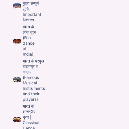
मुद्रा सम्पूर्ण
सूचि
Important
Notes
भारत के
लोक नृत्य
(Folk
dance
of
India)
भारत के प्रमुख
वाद्ययंत्र व
वादक
(Famous
Musical
Instruments
and their
players)
भारत के
शास्त्रीय
नृत्य |
Classical
Dance