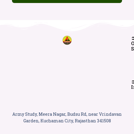
O
S
I
Army Study, Meera Nagar, Budsu Rd, near Vrindavan
Garden, Kuchaman City, Rajasthan 341508