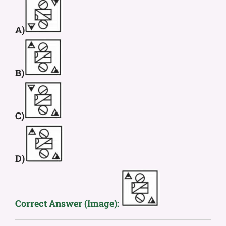
A)
B)
C)
D)
Correct Answer (Image):