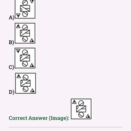
A)
B)
C)
D)
Correct Answer (Image):