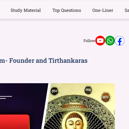
Study Material
Top Questions
One-Liner
S
Follow
| Jainism- Founder and Tirthankaras