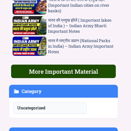
(Important Indian cities on river
banks)
भारत की प्रमुख झीलें ( Important lakes
of India ) – Indian Army Bharti
Important Notes
भारत में राष्ट्रीय उद्यान (National Parks
in India) – Indian Army Important
Notes
More Important Material
Category
Uncategorized