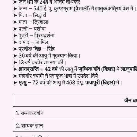
➤ जैन धर्म के 24वें व अंतिम तीर्थंकर
➤ जन्म – 540 ई. पू. कुण्डग्राम (वैशाली) में ज्ञातृक क्षत्रिय वंश में।
➤ पिता – सिद्धार्थ
➤ माता – त्रिशला
➤ पत्नी – यशोदा
➤ पुत्री – प्रियदर्शना
➤ दामाद – जामिल
➤ प्रतीक चिह्न – सिंह
➤ 30 वर्ष की आयु में गृहत्याग किया।
➤ 12 वर्ष कठोर तपस्या की।
➤
ज्ञानप्राप्ति –
42 वर्ष
की आयु में
जृम्भिक गाँव (बिहार)
में
ऋजुपाल
➤ महावीर स्वामी ने प्राकृत भाषा में उपदेश दिये।
➤
मृत्यु –
72 वर्ष की आयु में 468 ई.पू.
पावापुरी (बिहार)
में।
जैन धर्
1. सम्यक दर्शन
2. सम्यक ज्ञान