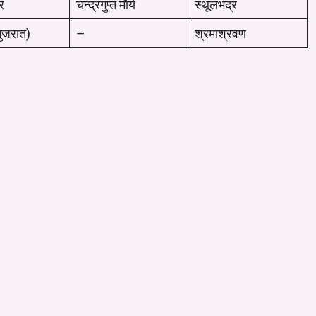
र
चन्द्रगुप्त मौर्य
स्थूलभद्र
गुजरात)
–
श्रमाश्रवण