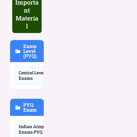
Importa
nt
Materia
l
Exam
Level
(PYQ)
Central Level
Exams
PYQ
Exam
Indian Army
Exams PYQ