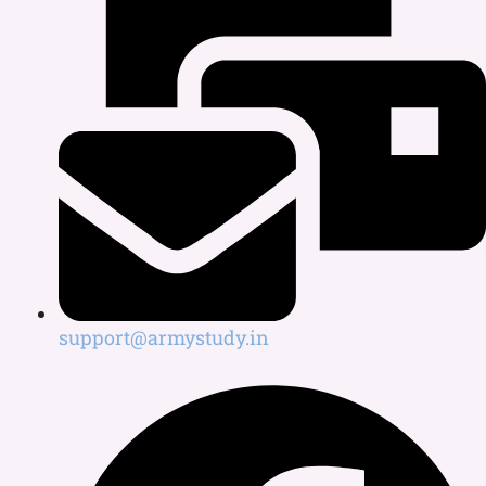
support@armystudy.in