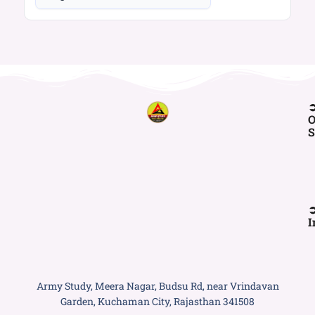
O
S
I
Army Study, Meera Nagar, Budsu Rd, near Vrindavan
Garden, Kuchaman City, Rajasthan 341508