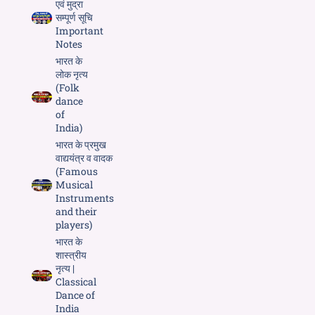
एवं मुद्रा
सम्पूर्ण सूचि
Important
Notes
भारत के
लोक नृत्य
(Folk
dance
of
India)
भारत के प्रमुख
वाद्ययंत्र व वादक
(Famous
Musical
Instruments
and their
players)
भारत के
शास्त्रीय
नृत्य |
Classical
Dance of
India