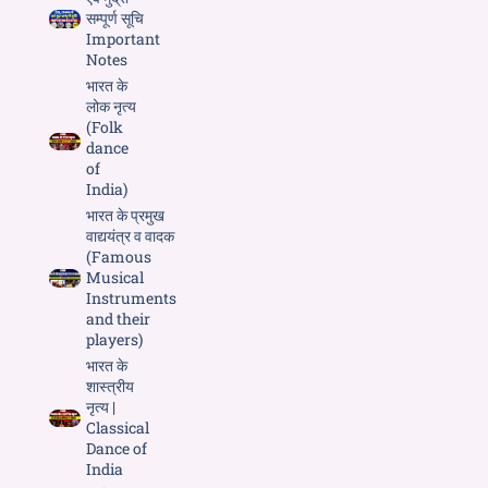
सम्पूर्ण सूचि
Important
Notes
भारत के
लोक नृत्य
(Folk
dance
of
India)
भारत के प्रमुख
वाद्ययंत्र व वादक
(Famous
Musical
Instruments
and their
players)
भारत के
शास्त्रीय
नृत्य |
Classical
Dance of
India