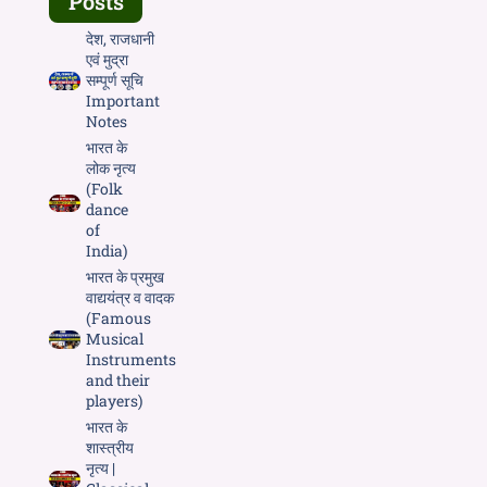
Posts
देश, राजधानी
एवं मुद्रा
सम्पूर्ण सूचि
Important
Notes
भारत के
लोक नृत्य
(Folk
dance
of
India)
भारत के प्रमुख
वाद्ययंत्र व वादक
(Famous
Musical
Instruments
and their
players)
भारत के
शास्त्रीय
नृत्य |