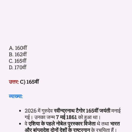
A. 160वीं
B. 162वीं
C. 165वीं
D. 170वीं
उत्तर:
C) 165वीं
व्याख्या:
2026 में गुरुदेव
रवीन्द्रनाथ टैगोर
165वीं जयंती
मनाई
गई। उनका जन्म
7 मई 1861
को हुआ था।
वे
एशिया के पहले नोबेल पुरस्कार विजेता
थे तथा
भारत
और बांग्लादेश दोनों देशों के राष्ट्रगान
के रचयिता हैं।