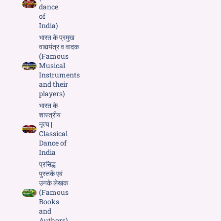
dance
of
India)
भारत के प्रमुख
वाद्ययंत्र व वादक
(Famous
Musical
Instruments
and their
players)
भारत के
शास्त्रीय
नृत्य |
Classical
Dance of
India
प्रसिद्ध
पुस्तकें एवं
उनके लेखक
(Famous
Books
and
Authors)