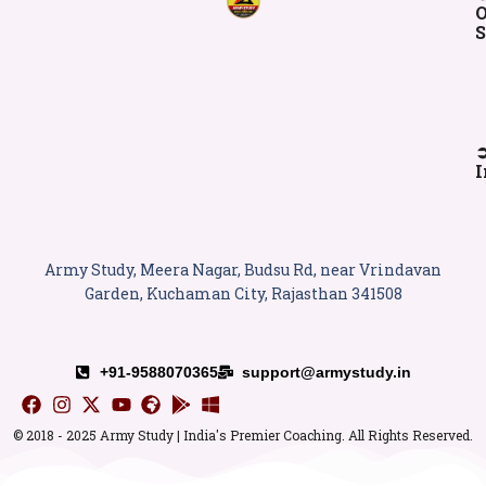
O
S
I
Army Study, Meera Nagar, Budsu Rd, near Vrindavan
Garden, Kuchaman City, Rajasthan 341508
+91-9588070365
support@armystudy.in
© 2018 - 2025 Army Study | India's Premier Coaching. All Rights Reserved.