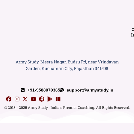
I
Army Study, Meera Nagar, Budsu Rd, near Vrindavan
Garden, Kuchaman City, Rajasthan 341508
+91-9588070365
support@armystudy.in
© 2018 - 2025 Army Study | India's Premier Coaching. All Rights Reserved.