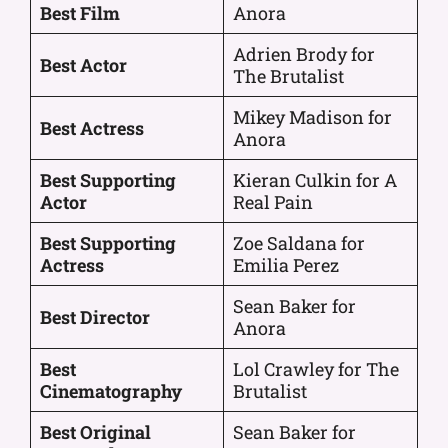
Best Film
Anora
Adrien Brody for
Best Actor
The Brutalist
Mikey Madison for
Best Actress
Anora
Best Supporting
Kieran Culkin for A
Actor
Real Pain
Best Supporting
Zoe Saldana for
Actress
Emilia Perez
Sean Baker for
Best Director
Anora
Best
Lol Crawley for The
Cinematography
Brutalist
Best Original
Sean Baker for