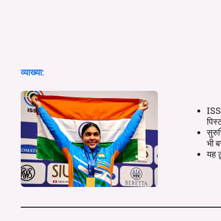
व्याख्या:
ISSF
पिस्
सुरु
भी 
यह ट