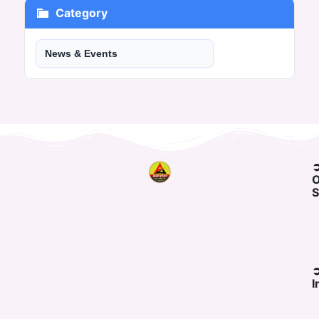
Category
News & Events
O
S
I