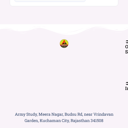
O
S
I
Army Study, Meera Nagar, Budsu Rd, near Vrindavan
Garden, Kuchaman City, Rajasthan 341508