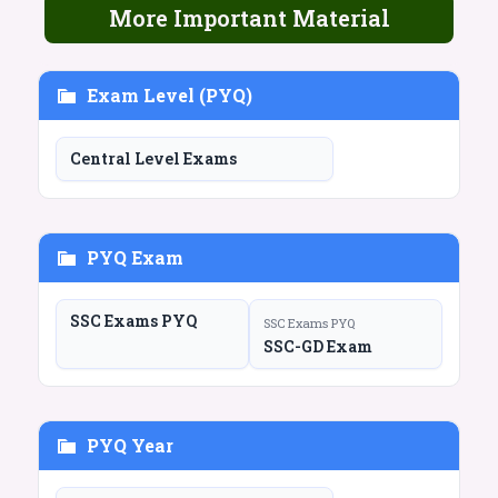
More Important Material
Exam Level (PYQ)
Central Level Exams
PYQ Exam
SSC Exams PYQ
SSC Exams PYQ
SSC-GD Exam
PYQ Year