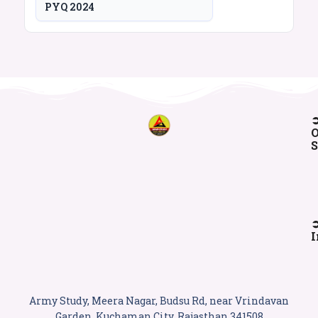
PYQ 2024
O
S
I
Army Study, Meera Nagar, Budsu Rd, near Vrindavan
Garden, Kuchaman City, Rajasthan 341508