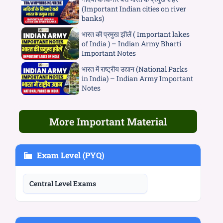
(Important Indian cities on river
banks)
भारत की प्रमुख झीलें ( Important lakes
of India ) – Indian Army Bharti
Important Notes
भारत में राष्ट्रीय उद्यान (National Parks
in India) – Indian Army Important
Notes
More Important Material
Exam Level (PYQ)
Central Level Exams