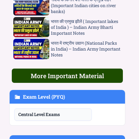
(Important Indian cities on river
banks)
भारत की प्रमुख झीलें ( Important lakes
of India ) – Indian Army Bharti
Important Notes
भारत में राष्ट्रीय उद्यान (National Parks
in India) – Indian Army Important
Notes
More Important Material
Exam Level (PYQ)
Central Level Exams