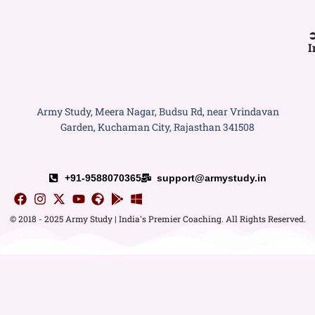
I
Army Study, Meera Nagar, Budsu Rd, near Vrindavan
Garden, Kuchaman City, Rajasthan 341508
+91-9588070365
support@armystudy.in
© 2018 - 2025 Army Study | India's Premier Coaching. All Rights Reserved.