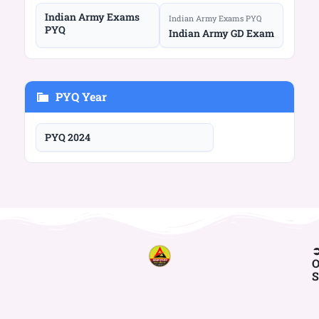
Indian Army Exams
Indian Army Exams PYQ
PYQ
Indian Army GD Exam
PYQ Year
PYQ 2024
O
S