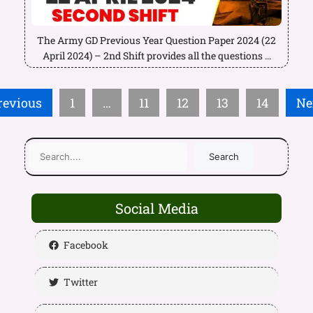
The Army GD Previous Year Question Paper 2024 (22
April 2024) – 2nd Shift provides all the questions ...
revious
1
…
11
12
13
14
Ne
Search
Social Media
Facebook
Twitter