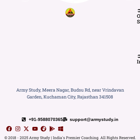
O
S
I
Army Study, Meera Nagar, Budsu Rd, near Vrindavan
Garden, Kuchaman City, Rajasthan 341508
+91-9588070365
support@armystudy.in
© 2018 - 2025 Army Study | India's Premier Coaching. All Rights Reserved.