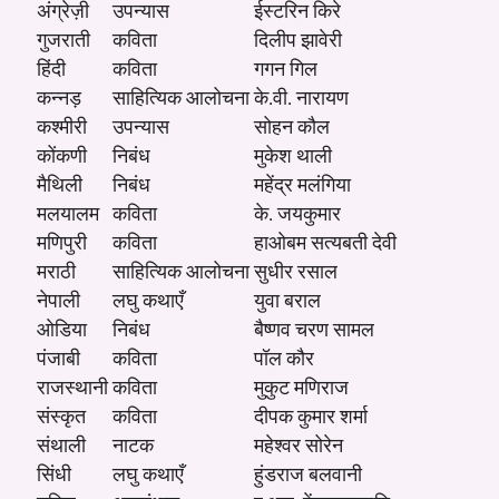
अंग्रेज़ी
उपन्यास
ईस्टरिन किरे
गुजराती
कविता
दिलीप झावेरी
हिंदी
कविता
गगन गिल
कन्नड़
साहित्यिक आलोचना
के.वी. नारायण
कश्मीरी
उपन्यास
सोहन कौल
कोंकणी
निबंध
मुकेश थाली
मैथिली
निबंध
महेंद्र मलंगिया
मलयालम
कविता
के. जयकुमार
मणिपुरी
कविता
हाओबम सत्यबती देवी
मराठी
साहित्यिक आलोचना
सुधीर रसाल
नेपाली
लघु कथाएँ
युवा बराल
ओडिया
निबंध
बैष्णव चरण सामल
पंजाबी
कविता
पॉल कौर
राजस्थानी
कविता
मुकुट मणिराज
संस्कृत
कविता
दीपक कुमार शर्मा
संथाली
नाटक
महेश्वर सोरेन
सिंधी
लघु कथाएँ
हुंडराज बलवानी