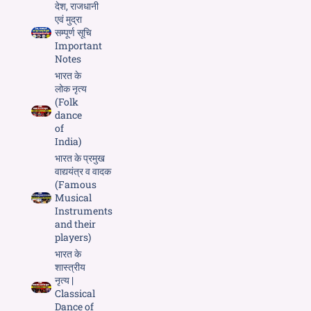
देश, राजधानी
एवं मुद्रा
सम्पूर्ण सूचि
Important
Notes
भारत के
लोक नृत्य
(Folk
dance
of
India)
भारत के प्रमुख
वाद्ययंत्र व वादक
(Famous
Musical
Instruments
and their
players)
भारत के
शास्त्रीय
नृत्य |
Classical
Dance of