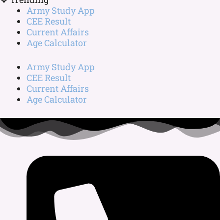
Army Study App
CEE Result
Current Affairs
Age Calculator
Army Study App
CEE Result
Current Affairs
Age Calculator