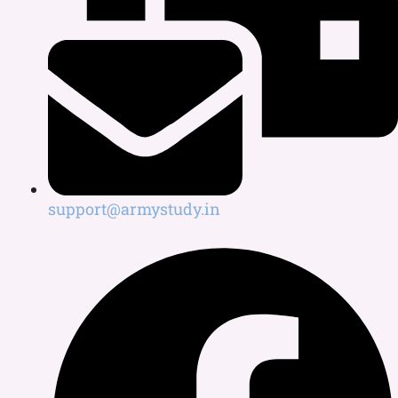
support@armystudy.in