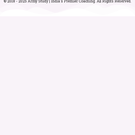
© 2018 - 2025 Army Study | India's Premier Coaching. All Rights Reserved.