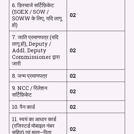
6. डिस्चार्ज सर्टिफ़िकेट
(SOEX / SOW /
02
SOWW के लिए, यदि लागू
हो)
7. जाति प्रमाणपत्र (यदि
लागू हो), Deputy /
Addl. Deputy
02
Commissioner द्वारा
जारी
8. जन्म प्रमाणपत्र
02
9. NCC / रिलेशन
02
सर्टिफ़िकेट
10. पैन कार्ड
02
11. स्वयं का आधार कार्ड
(रजिस्टर्ड मोबाइल नंबर
02
सहित) एवं माता–पिता