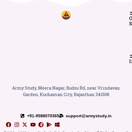
O
S
I
Army Study, Meera Nagar, Budsu Rd, near Vrindavan
Garden, Kuchaman City, Rajasthan 341508
+91-9588070365
support@armystudy.in