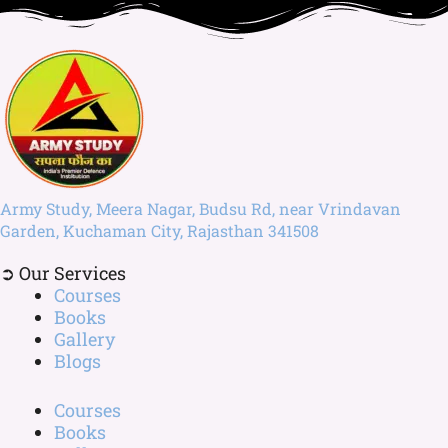
Army Study, Meera Nagar, Budsu Rd, near Vrindavan
Garden, Kuchaman City, Rajasthan 341508
➲ Our Services
Courses
Books
Gallery
Blogs
Courses
Books