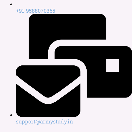
+91-9588070365
support@armystudy.in