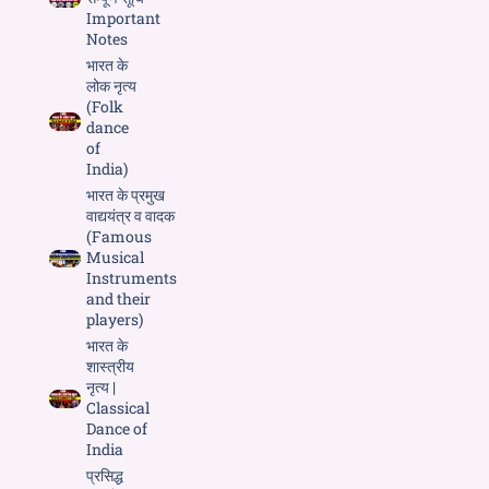
Important
Notes
भारत के
लोक नृत्य
(Folk
dance
of
India)
भारत के प्रमुख
वाद्ययंत्र व वादक
(Famous
Musical
Instruments
and their
players)
भारत के
शास्त्रीय
नृत्य |
Classical
Dance of
India
प्रसिद्ध