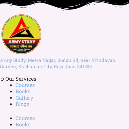
Army Study, Meera Nagar, Budsu Rd, near Vrindavan
Garden, Kuchaman City, Rajasthan 341508
➲ Our Services
Courses
Books
Gallery
Blogs
Courses
Books