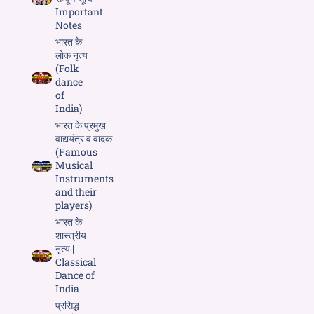
Important
Notes
भारत के
लोक नृत्य
(Folk
dance
of
India)
भारत के प्रमुख
वाद्ययंत्र व वादक
(Famous
Musical
Instruments
and their
players)
भारत के
शास्त्रीय
नृत्य |
Classical
Dance of
India
प्रसिद्ध