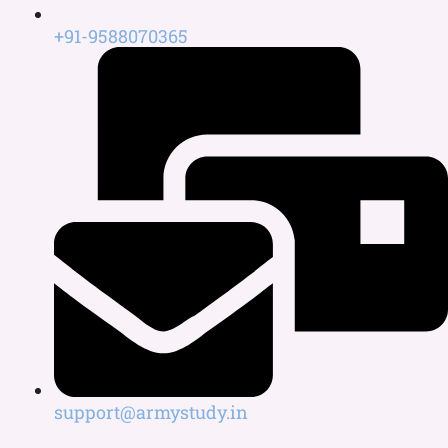
+91-9588070365
support@armystudy.in