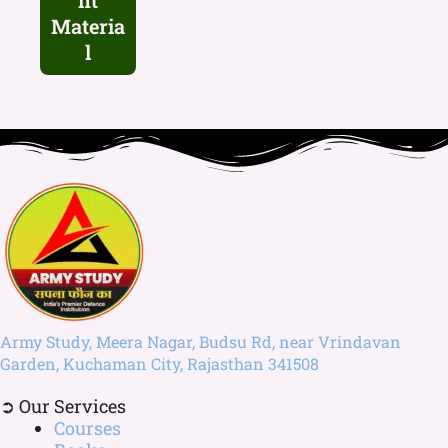
nt
Materia
l
Army Study, Meera Nagar, Budsu Rd, near Vrindavan
Garden, Kuchaman City, Rajasthan 341508
➲ Our Services
Courses