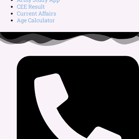
CEE Result
Current Affairs
Age Calculator