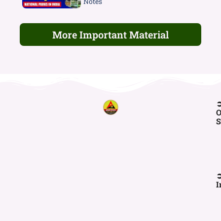
Notes
More Important Material
O
S
I