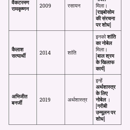
वेंकटरमण
2009
रसायन
मिला।
रामकृष्णन
[
राइबोसोम
की संरचना
पर शोध
]
इनको
शांति
का नोबेल
कैलाश
मिला।
2014
शांति
सत्यार्थी
[
बाल श्रम
के खिलाफ
कार्य
]
इन्हें
अर्थशास्त्र
के लिए
अभिजीत
2019
अर्थशास्त्र
नोबेल
।
बनर्जी
[
गरीबी
उन्मूलन पर
शोध
]