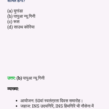
शामिल होगा?
(a) युगांडा
(b) पापुआ न्यू गिनी
(c) रूस
(d) साउथ कोरिया
उत्तर:
(b)
पापुआ न्यू गिनी
व्याख्या:
आयोजन: 50वां स्वतंत्रता दिवस समारोह।
जहाज: INS उदयगिरि, INS हिमगिरि भी नौसेना में