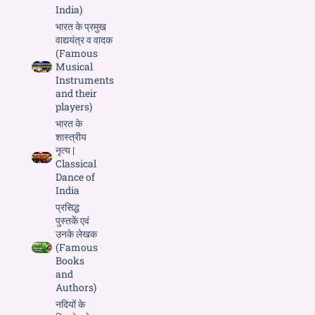
India)
भारत के प्रमुख
वाद्ययंत्र व वादक
(Famous
Musical
Instruments
and their
players)
भारत के
शास्त्रीय
नृत्य |
Classical
Dance of
India
प्रसिद्ध
पुस्तकें एवं
उनके लेखक
(Famous
Books
and
Authors)
नदियों के