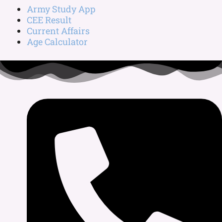
Army Study App
CEE Result
Current Affairs
Age Calculator