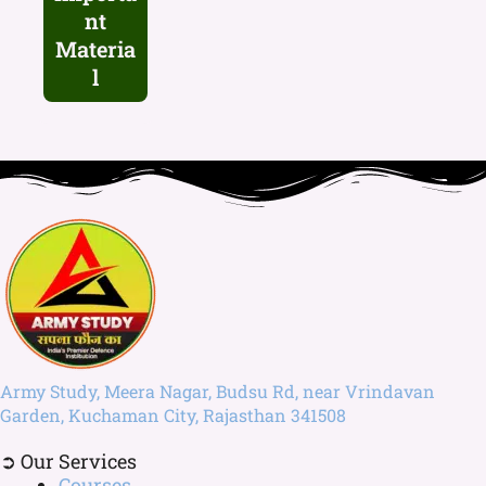
nt
Materia
l
Army Study, Meera Nagar, Budsu Rd, near Vrindavan
Garden, Kuchaman City, Rajasthan 341508
➲ Our Services
Courses