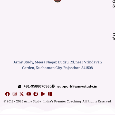
O
S
I
Army Study, Meera Nagar, Budsu Rd, near Vrindavan
Garden, Kuchaman City, Rajasthan 341508
+91-9588070365
support@armystudy.in
© 2018 - 2025 Army Study | India's Premier Coaching. All Rights Reserved.