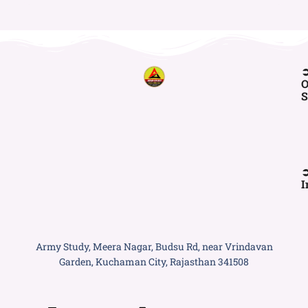
O
S
I
Army Study, Meera Nagar, Budsu Rd, near Vrindavan
Garden, Kuchaman City, Rajasthan 341508