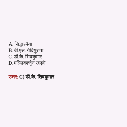
A. सिद्धारमैया
B. बी.एस. येदियुरप्पा
C. डी.के. शिवकुमार
D. मल्लिकार्जुन खड़गे
उत्तर:
C) डी.के. शिवकुमार