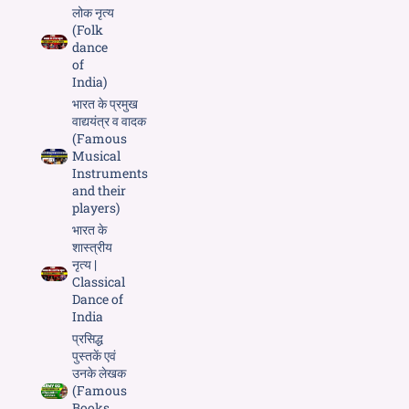
लोक नृत्य
(Folk
dance
of
India)
भारत के प्रमुख
वाद्ययंत्र व वादक
(Famous
Musical
Instruments
and their
players)
भारत के
शास्त्रीय
नृत्य |
Classical
Dance of
India
प्रसिद्ध
पुस्तकें एवं
उनके लेखक
(Famous
Books