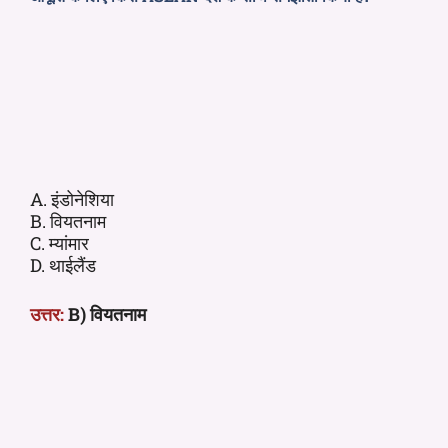
A. इंडोनेशिया
B. वियतनाम
C. म्यांमार
D. थाईलैंड
उत्तर:
B) वियतनाम