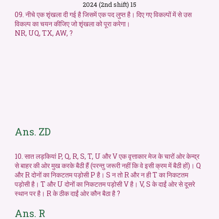
2024 (2nd shift) 15
09. नीचे एक शृंखला दी गई है जिसमें एक पद लुप्त है। दिए गए विकल्पों में से उस
विकल्प का चयन कीजिए जो शृंखला को पूरा करेगा।
NR, UQ, TX, AW, ?
Ans. ZD
10. सात लड़कियां P, Q, R, S, T, U और V एक वृत्ताकार मेज के चारों ओर केन्द्र
से बाहर की ओर मुख करके बैठी हैं (परन्तु जरूरी नहीं कि वे इसी क्रम में बैठी हों)। Q
और R दोनों का निकटतम पड़ोसी P है। S न तो R और न ही T का निकटतम
पड़ोसी है। T और U दोनों का निकटतम पड़ोसी V है। V, S के दाईं ओर से दूसरे
स्थान पर है। R के ठीक दाईं ओर कौन बैठा है ?
Ans. R