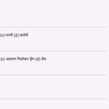
c) ताप्ती (d) कावेरी
ली (c) अंडमान निकोबार द्वीप (d) दीव