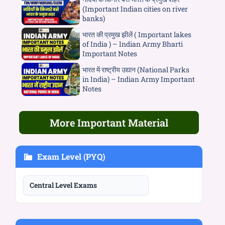
(Important Indian cities on river
banks)
भारत की प्रमुख झीलें ( Important lakes
of India ) – Indian Army Bharti
Important Notes
भारत में राष्ट्रीय उद्यान (National Parks
in India) – Indian Army Important
Notes
More Important Material
Exam Level (PYQ)
Central Level Exams