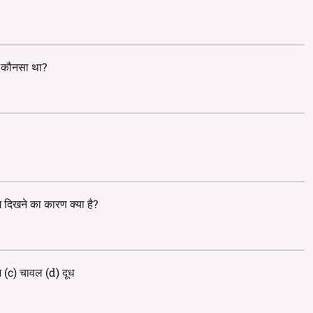
े कौनसा था?
 रंग दिखने का कारण क्या है?
ीन (c) चावल (d) दूध