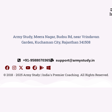
I
Army Study, Meera Nagar, Budsu Rd, near Vrindavan
Garden, Kuchaman City, Rajasthan 341508
+91-9588070365
support@armystudy.in
© 2018 - 2025 Army Study | India's Premier Coaching. All Rights Reserved.