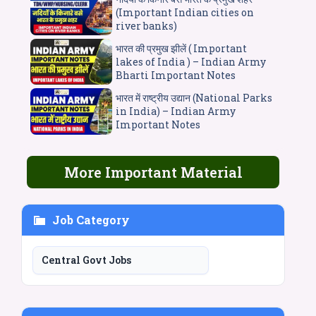
(Important Indian cities on
river banks)
भारत की प्रमुख झीलें ( Important
lakes of India ) – Indian Army
Bharti Important Notes
भारत में राष्ट्रीय उद्यान (National Parks
in India) – Indian Army
Important Notes
More Important Material
Job Category
Central Govt Jobs