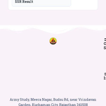
SSR Result
O
S
I
Army Study, Meera Nagar, Budsu Rd, near Vrindavan
Garden, Kuchaman City, Rajasthan 341508