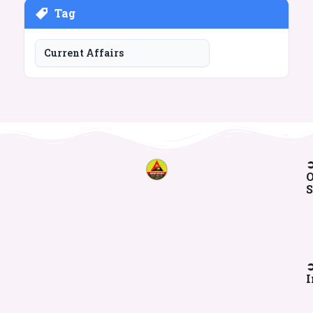
Tag
Current Affairs
O
S
I