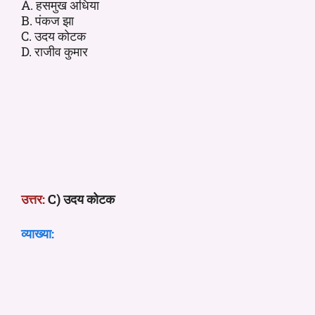
A. हसमुख अधिया
B. पंकज झा
C. उदय कोटक
D. राजीव कुमार
उत्तर:
C) उदय कोटक
व्याख्या: