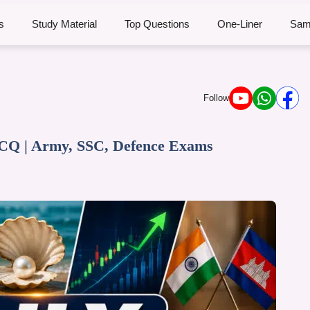
s
Study Material
Top Questions
One-Liner
Sam
Follow
MCQ | Army, SSC, Defence Exams