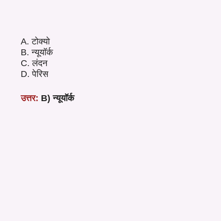
A. टोक्यो
B. न्यूयॉर्क
C. लंदन
D. पेरिस
उत्तर:
B) न्यूयॉर्क