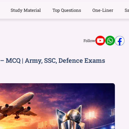
Study Material
Top Questions
One-Liner
S
Follow
i – MCQ | Army, SSC, Defence Exams