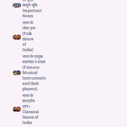
सम्पूर्ण सूचि
Important
Notes
भारत के
लोक नृत्य
(Folk
dance
of
India)
भारत के प्रमुख
वाद्ययंत्र व वादक
(Famous
Musical
Instruments
and their
players)
भारत के
शास्त्रीय
नृत्य |
Classical
Dance of
India