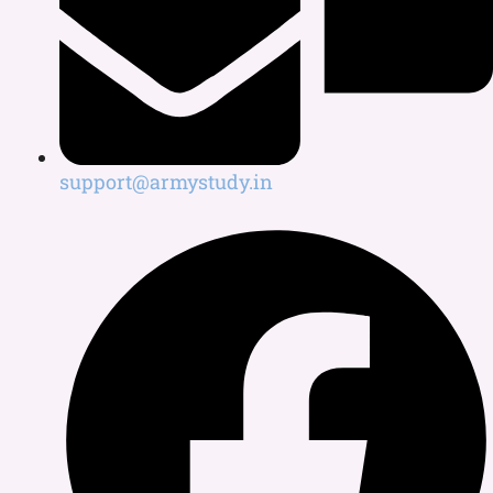
support@armystudy.in