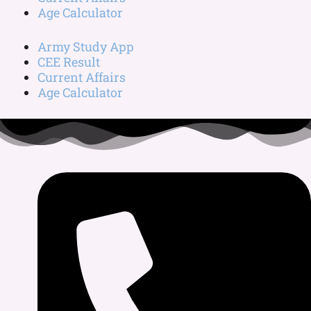
Age Calculator
Army Study App
CEE Result
Current Affairs
Age Calculator