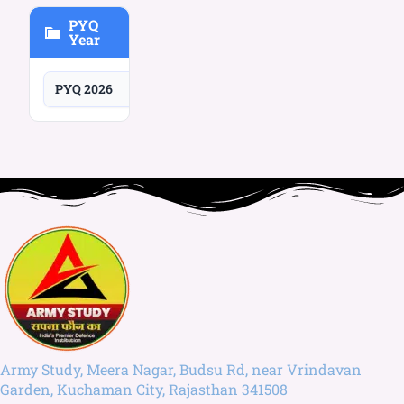
PYQ
Year
PYQ 2026
Army Study, Meera Nagar, Budsu Rd, near Vrindavan
Garden, Kuchaman City, Rajasthan 341508