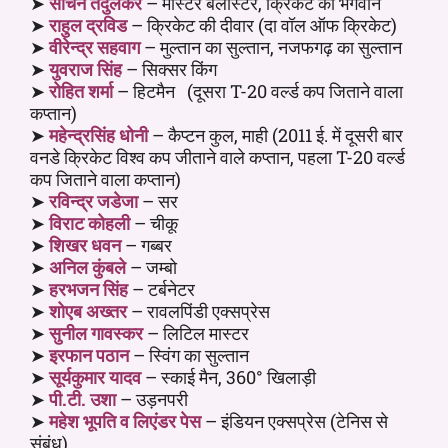
➤
सचिन तेंदुलकर
– मास्टर बलास्टर, क्रिकेट का भगवान
➤
राहुल द्रविड
– क्रिकेट की दीवार (दा वॉल ऑफ क्रिकेट)
➤
वीरेन्द्र सहवाग
– मुल्तान का सुल्तान, नजफगढ़ का सुल्तान
➤
युवराज सिंह
– सिक्सर किंग
➤
रोहित शर्मा
– हिटमैन (दूसरा T-20 वर्ल्ड कप जिताने वाला
कप्तान)
➤
महेन्द्रसिंह धोनी
– कैप्टन कुल, माही (2011 ई. में दूसरी बार
वनडे क्रिकेट विश्व कप जीताने वाले कप्तान, पहला T-20 वर्ल्ड
कप जिताने वाला कप्तान)
➤
रविन्द्र जडेजा
– सर
➤
विराट कोहली
– चीकू
➤
शिखर धवन
– गब्बर
➤
अनिल कुंबले
– जम्बो
➤
हरभजन सिंह
– टर्बनेटर
➤
शोएब अख्तर
– रावलपिंडी एक्सप्रेस
➤
सुनील गावस्कर
– लिटिल मास्टर
➤
इरफान पठान
– स्विंग का सुल्तान
➤
सूर्यकुमार यादव
– स्काई मैन, 360° खिलाड़ी
➤
पी.टी. उशा
– उड़नपरी
➤
महेश भूपति व लिएंडर पेस
– इंडियन एक्सप्रेस (टेनिस से
संबंध)