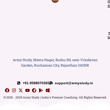
O
S
I
Army Study, Meera Nagar, Budsu Rd, near Vrindavan
Garden, Kuchaman City, Rajasthan 341508
+91-9588070365
support@armystudy.in
© 2018 - 2025 Army Study | India's Premier Coaching. All Rights Reserved.