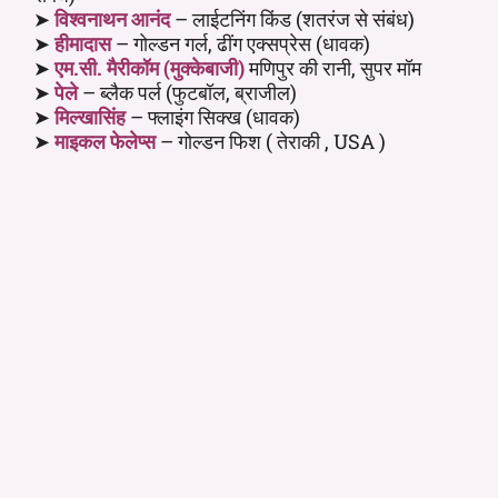
➤
विश्वनाथन आनंद
– लाईटनिंग किंड (शतरंज से संबंध)
➤
हीमादास
– गोल्डन गर्ल, ढींग एक्सप्रेस (धावक)
➤
एम.सी. मैरीकॉम (मुक्केबाजी)
मणिपुर की रानी, सुपर मॉम
➤
पेले
– ब्लैक पर्ल (फुटबॉल, ब्राजील)
➤
मिल्खासिंह
– फ्लाइंग सिक्ख (धावक)
➤
माइकल फेलेप्स
– गोल्डन फिश ( तेराकी , USA )