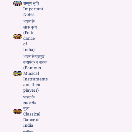
सम्पूर्ण सूचि
Important
Notes
भारत के
लोक नृत्य
(Folk
dance
of
India)
भारत के प्रमुख
वाद्ययंत्र व वादक
(Famous
Musical
Instruments
and their
players)
भारत के
शास्त्रीय
नृत्य |
Classical
Dance of
India