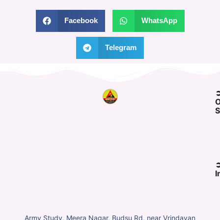
Facebook
WhatsApp
Telegram
O
S
I
Army Study, Meera Nagar, Budsu Rd, near Vrindavan