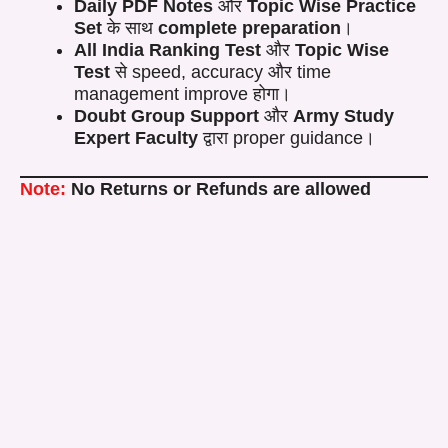
Daily PDF Notes
और
Topic Wise Practice
Set
के साथ
complete preparation
।
All India Ranking Test
और
Topic Wise
Test
से speed, accuracy और time
management improve होगा।
Doubt Group Support
और
Army Study
Expert Faculty
द्वारा proper guidance।
Note:
No Returns or Refunds are allowed