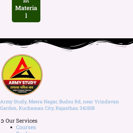
nt
Materia
l
Army Study, Meera Nagar, Budsu Rd, near Vrindavan
Garden, Kuchaman City, Rajasthan 341508
➲ Our Services
Courses