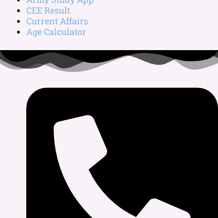
CEE Result
Current Affairs
Age Calculator